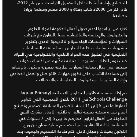
للمصانع وإقامة أنشطة داخل الفصول الدراسية. في عام 2012،
قام أكثر من 22000 شاب وفتاة و 2000 معلم ومعلمة بزيارة
مصانعنا.
كجزء من برنامجها لدعم جدول أعمال الحكومة لمواد العلوم
والتكنولوجيا والهندسة والرياضيات، قمنا بالتعاون مع شركات
السيارات والمؤسسات الهندسية والأكاديمية الأخرى بتطوير
مشروعات مسابقات محلية للمدارس. تساعد هذه المسابقات
التعليمية في تطبيق هذه المواد العلمية والتكنولوجية في الحياة،
حيث توفر للطلاب مشروعات عملية تمكِّنهم من اكتشاف جوانب
مختلفة في مجال صناعة السيارات بطريقة تحفيزية ومثيرة، بالإضافة
إلى مساعدة الشباب على تطوير مهارات كالتواصل والعمل الجماعي
وإدارة المشروعات وتكنولوجيا المعلومات والاتصالات.
تم إطلاقمسابقة جاكوار للمدارس الابتدائية (Jaguar Primary
Schools Challenge)في 2011 للفرق المدرسية التي تتراوح
أعمارها ما بين 5 إلى 11 سنة. تتضمن المسابقة تصميم وتصنيع
أسرع سيارة ممكنة بتقنية ثنائية أو ثلاثية الأبعاد. تشارك الفرق
المكونة من أطفال تتراوح أعمارهم ما بين 5 إلى 7 سنوات في
المسابقة ثنائية الأبعاد وقاموا بتصميم سيارة سباق من ورق
الكرتون بعجلات وهيكل كامل. تتم طباعة التصميم وتجميعه بعد