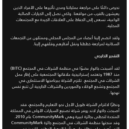
نحرص دائمًا على مراجعة عملياتنا ومدى تأثيرها على الأفراد الذين
يعيشون بالقرب من مواقعنا. ولكي نصل إلى الخيارات الصائبة
الواعية، نسعى إلى الحفاظ على العلاقات الجيدة مع المجتمعات
المحلية.
ولقد انضم إلينا أعضاء من المجلس المحلي وممثلون عن التجمعات
السكانية لمراجعة خططنا ونقل أفكارهم وقلقهم إلينا.
التقدير الخارجي
لقد أصبحت جاكوار عضوًا في منظمة الشركات في المجتمع (BITC)
منذ 1987 وتعتمد إستراتيجية علاقاتها المجتمعية على إطار عمل
الشركات في المجتمع. تلتزم الشركة ببرنامجها الاستثماري في
المجتمع وتشجع الوكلاء والموردين والشركات الخارجية أن تتبع نفس
نهجها.
ونظرًا لالتزام الشركة طويل الأجل نحو التعليم والمجتمع، فقد
أصبحت جاكوار لاند روفر شركة تصنيع السيارات الأولى في المملكة
المتحدة لتحظى بجائزة كبيرة وهي CommunityMark عام 2010.
وقد منحتها منظمة الشركات في المجتمع جائزة CommunityMark
التي تُعرف على نطاق واسع بأنها المعيار الوطني للتميز في