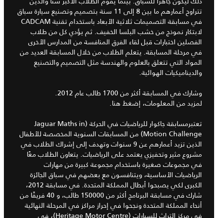
ذلك ليكون جاهزًا للسباق. بينما يقوم الطلاب الأكبر سنًا والذين
تتراوح أعمارهم ما بين 8 إلى 11 سنة بتصميم وتصنيع سيارة سباق
في مسابقة التصميمات ثلاثية الأبعاد باستخدام تقنية CADCAM
لابتكار نموذج من خشب البلسا الخفيف. ثم يؤدي كل من طلاب
الفصلين اختبارات قبل لقاء الفرق المنافسة من المدارس الأخرى
في مرحلة المسابقة. يتعلم الطلاب من خلال المسابقة العديد من
المواد التي تتعلق بالعلوم والهندسة مثل التصميم والتصنيع
والديناميكيات الهوائية.
وشارك في المسابقة أكثر من 1700 طالب عام 2012.
لمزيد من المعلومات، إضغط هنا.
تعتبرمسابقة جاكوار للرياضيات في الحركة (Jaguar Maths in
Motion Challenge) من المسابقات السنوية المخصصة للأطفال
الذين تزيد أعمارهم عن 9 سنوات وتهدف إلى إشراك الطلاب في
مشروع مثير وتحفيزي يعتمد على الرياضيات. يتعاون الطلاب معًا
في مجموعات صغيرة باستخدام مجموعة كبيرة من مهارات
الرياضيات الأساسية، ويتنافسون مع بعضهم في سباق الجائزة
الكبرى لكي يصبحوا أبطال المملكة المتحدة. في مسابقة 2012،
شارك في مسابقة البرنامج أكثر من 150000 طالب، و 40 فريقًا من
أنحاء المملكة المتحدة ونجحوا في إحراز مراكز في المرحلة النهائية
في مركز التراث للسيارات (Heritage Motor Centre)، في