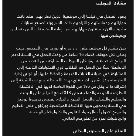
مشاركة الموظف
يعود الفضل في نجاحنا إلى موظفينا الذين نعتز بهم. فقد كانت
مهاراتهم وحماستهم والتزامهم دائمًا السر وراء تصنيع سيارات
مثيرة. والآن يستغلون مهاراتهم في إفادة المجتمعات التي يعملون
ويعيشون فيها.
نحن نشجع كل موظف على أداء دوره أو دورها في المجتمع، حيث
يمكن لكل موظف قضاء 16 ساعة من وقت العمل في السنة لدعم
البرامج المجتمعية. وبإمكان الموظف المشاركة في العديد من
الأنشطة بدءًا من العمل مع الطلاب ذوي الاحتياجات الخاصة إلى
المشاركة في صيانة الغابات القديمة والحفاظ عليها، أو تولي إدارة
المدرسة، وكل شيء آخر يتعلق بهذه الأنشطة. وتهدف الشركة إلى
إشراك ما لا يقل عن 6% من القوة العاملة لديها في الأنشطة
التطوعية الفردية والجماعية في 2013، مع التركيز على الترميم
والتعليم والشباب والعمل الخيري والبيئة. يقضي خريجونا يومين
في السنة يدعمون فيها الأنشطة المجتمعية ويركزون على التعليم
والترويج لجدول أعمال مواد العلوم والتكنولوجيا والهندسة
والرياضيات كجزء من تطورهم الذاتي.
التفكير على المستوى المحلي