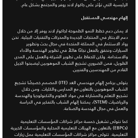
الرئيسية التي تؤثر على جاكوار لاند روفر والمجتمع بشكل عام.
إلهام مهندسي المستقبل
لا يمكن دعم خطط النمو الطموحة لجاكوار لاند روفر إلا من خلال
دعم الابتكار في المنتجات الجديدة والمحركات والتقنيات البيئية. نحن
رواد الاستثمار في المملكة المتحدة في مجال بحث وتطوير
السيارات ونحقق بالفعل نجاحًا هائلاً في تطوير الهندسة والأداء
والاستدامة. ولكن للحفاظ على تطوير الشركة والعمل على المدى
الطويل، فمن الضروري تشجيع الشباب الموهوبين ليصبحوا الجيل
القادم من المهندسين والفنيين.
يتولى برنامج إلهام مهندسي الغد (ITE) المصمم خصيصًا تشجيع
الشباب الموهوبين بالتعاون مع المدارس والكليات. ومن خلال
تشجيع التعلم والمشاركة في مواد العلوم والتكنولوجيا والهندسة
والرياضيات (STEM)، يمكننا إلهام الشباب بالتفكير في الدراسة
والعمل في مجال الهندسة والصناعة.
كما نتولى تشغيل خمسة مراكز شراكات المؤسسات التعليمية
(EBPCs) بالتعاون مع الهيئات التعليمية المحلية والمؤسسات الخيرية
التعليمية. تتولى مراكز شراكات المؤسسات التعليمية عمل زيارات