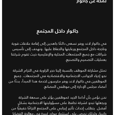
لمحة عن جاكوار
جاكوار داخل المجتمع
في جاكوار لاند روفر نسعى دائمًا جاهدين إلى إقامة علاقات قوية
وناجحة داخل المجتمع ورعايتها والحفاظ عليها. ونهدف إلى تأسيس
شراكات مع جميع المجتمعات المحلية والإقليمية حيث تقوم شركتنا
بعمليات التصميم والتصنيع.
تمثل مشاركة الموظف بالنسبة إلينا حجر الزاوية في التزام الشركة
نحو إحياء الجوانب الاجتماعية والاقتصادية في المجتمعات. جميع
الموظفين في جاكوار لاند روفر مكرسون لخدمة هذا المبدأ، بدءًا من
أعضاء مجلس الإدارة إلى موظفي المصانع.
نحن نؤمن بأن أداءنا الجيد كموظفين يؤثر على سمعة الشركة
ويجعلها تبدو كشركة تحافظ على مسؤوليتها الاجتماعية بشكلٍ
أفضل. يتطلب إحداث تأثير إيجابي على المجتمع التزامًا حقيقيًا من
جانبنا، ولذلك نحرص على استثمار موارد كبيرة في معالجة القضايا