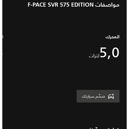
مواصفات F-PACE SVR 575 EDITION
المحرك
ال
5
5,0
لترات
صمِّم سيارتك