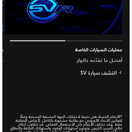
عمليات السيارات الخاصة
طرا
أفضل ما تقدّمه جاكوار.
عر
اكتشف سيارة SV
*الأرقام المبينة هي نتيجة لاختبارات الجهة المصنعة الرسمية وفقًا
لقوانين الاتحاد الأوروبي مع بطارية مشحونة بالكامل. لأغراض المقارنة
فقط. وقد تختلف الأرقام في الاستعمال الفعلي. قد تتفاوت أرقام
ثنائي أكسيد الكربون وتوفير استهلاك الوقود واستهلاك الطاقة والنطاق
وفقاً لعوامل محددة مثل أساليب القيادة والظروف البيئية والحمولة