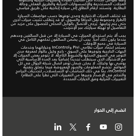
العجلات المستخدمة والإكسسوارات المركّبة والطريق الفعلي وحالة
البطارية. وتستند أرقام النطاق إلى سيارة إنتاجية على طريق قياسي.
قد تختلف الميزات الاختيارية ومدى توفرها حسب مواصفات السيارة
(الطراز ومجموعة نقل الحركة) والسوق، أو قد تتطلب تثبيت ميزات أخرى
حتى يتم تركيبها. يُرجى الاتصال بالوكيل المحلّي للحصول على مزيد من
التفاصيل أو تهيئة سيارتك عبر الإنترنت.
يجب ألا يتم استخدام الميزات في السيارة إلا من قبل السائقين وحدهم
عندما يكون ذلك آمناً. يجب أن يضمن السائقون تحكمهم الكامل في
السيارة في جميع الأوقات.
يستمر اعتماد ميزات نظامي Pivi وInControl وخياراتهما وخدمات
الجهات الخارجية وتوفرها على السوق - راجع وكيل جاكوار لمعرفة مدى
التوفر في السوق المحلية والشروط الكاملة. لا تتوفر بعض الميزات إلا
مع الاشتراك الذي سيتطلّب تجديدًا إضافيًا بعد المدة الأساسية التي
يوصي بها وكيلك. لا يمكن ضمان توفر اتصال شبكة الجوّال في كل
المواقع. تخضع المعلومات والصور المعروضة فيما يتعلق بتقنية
InControl، بما في ذلك الشاشات أو التسلسلات، لتحديثات البرامج
والتحكم في الإصدار وغيرها من التغييرات التي تطرأ على النظام/
التغييرات المرئية وفق الخيارات المحددة.
انضم إلى الحوار