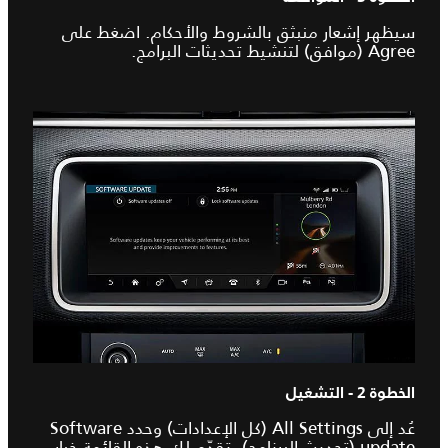
سيظهر إشعار منبثق بالشروط والأحكام. اضغط على
Agree (موافق) لتنشيط تحديثات البرامج.
الخطوة 2 - التشغيل
عُد إلى All Settings (كل الإعدادات) وحدد Software
update (تحديث البرنامج). تقدّم لك هذه القائمة خيار