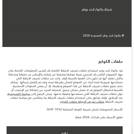
شركة جاكوار لاند روڤر
© جاكوار لاند روڨر المحدودة 2026
السعودية, محمد يوسف ناغي للسيارات
المعلومات والمواصفات والأسعار والألوان المذكورة على هذا الموقع قد تختلف من بلد إلى
آخر، كما أنّها قد تتغير بدون إشعار مسبق. الرجاء التواصل مع وكيلنا المحلي للتأكد من توفّرها
ملفات الكوكيز
والتحقق من الأسعار.
الأرقام المقدمة هي نتيجة لاختبارات المصنع الرسمية وفقاً لتشريعات الاتحاد الأوروبي. قد
تود جاكوار لاند روفر استخدام ملفات تعريف الارتباط الخاصة بك لتخزين المعلومات اللازمة على
يتباين استهلك الوقود الفعلي للمركبة عن ذلك المتحقق في تلك الاختبارات كما أن هذه
جهاز الكمبيوتر الخاص بك لتحسين تجربة موقعنا وتمكيننا من إخبارك والإعلان عن منتجاتنا وخدماتنا،
الأرقام بغرض المقارنة فحسب.
والتي نعتقد أنها قد تكون ذات أهمية بالنسبة إليك. واحد من ملفات تعريف الارتباط التي
نستخدمها ضرورية لعدة أجزاء من الموقع للعمل بطريقة جيدة، وقد تم بالفعل إرسالها. يمكنك
ملاحظة مهمة حول الصور والمواصفات. إن النقص العالمي في أشباه الموصلات يؤثر حاليًا
حذف جميع ملفات تعريف الارتباط من هذا الموقع وحظرها، إلا أن بعض المكونات الأساسية
في مواصفات تصميم السيارات وتوفر الخيارات وتوقيتات التصاميم. هذا ظرف ديناميكي
بالنسبة لاشتغال الموقع قد لا تعمل بشكل صحيح. لمعرفة المزيد عن إعلاناتنا عبر الإنترنت أو
للغاية، ونتيجة لذلك، قد لا تمثّل الصور المستخدَمة ضمن موقع الويب حاليًا المواصفات الحالية
حول ملفات تعريف الارتباط التي نستخدمها وكيفية حذفها، يرجى الرجوع إلى
سياسة الخصوصية
.
بالكامل بالنسبة إلى الميزات والخيارات والحلية ومجموعات الألوان. يرجى استشارة وكيلك الذي
عند الإغلاق، فإنك توافق على استخدام ملفات تعريف الارتباط بما يتماشى مع سياسة ملفات
سيتمكّن من تأكيد أي تقييدات حالية معك للسماح لك باتخاذ قرار مدروس
تعريف الارتباط
ملفات تعريف الارتباط ملفات الكوكيز
.
الأسعار المعروضة تشمل ضريبة القيمة المضافة (VAT).
الأسعار المعروضة تشمل ضريبة القيمة المضافة (VAT 15%).
الأسعار تنطبق فقط على الطرازات المصنعة في عام 2026.‎
تطبق الأسعار على طرازات 2026 فقط.
نعم