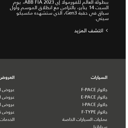
ببطولة العالم للفورمولا إي ABB FIA 2023، يوم
السبت 14 يناير، بالتزامن مع انطلاق الموسم وأول
سباق في حقبة Gen3، الذي ستشهده مكسيكو
سيتي.
اكتشف المزيد
السيارات
العروض 
جاكوار F-PACE
عروض ال
جاكوار E-PACE
عروض ال
جاكوار I‑PACE
عروض ال
جاكوار F-TYPE
عروض تش
عمليات السيارات الخاصة
الخدمات 
سياراتنا