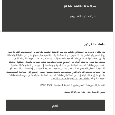
شركة جاكوارخريطة الموقع
شركة جاكوار لاند روڤر
© جاكوار لاند روڨر المحدودة 2026
ملفات الكوكيز
السعودية, محمد يوسف ناغي للسيارات
تود جاكوار لاند روفر استخدام ملفات تعريف الارتباط الخاصة بك لتخزين المعلومات اللازمة على
جهاز الكمبيوتر الخاص بك لتحسين تجربة موقعنا وتمكيننا من إخبارك والإعلان عن منتجاتنا وخدماتنا،
المعلومات والمواصفات والأسعار والألوان المذكورة على هذا الموقع قد تختلف من بلد إلى
والتي نعتقد أنها قد تكون ذات أهمية بالنسبة إليك. واحد من ملفات تعريف الارتباط التي
آخر، كما أنّها قد تتغير بدون إشعار مسبق. الرجاء التواصل مع وكيلنا المحلي للتأكد من توفّرها
نستخدمها ضرورية لعدة أجزاء من الموقع للعمل بطريقة جيدة، وقد تم بالفعل إرسالها. يمكنك
والتحقق من الأسعار.
حذف جميع ملفات تعريف الارتباط من هذا الموقع وحظرها، إلا أن بعض المكونات الأساسية
الأرقام المقدمة هي نتيجة لاختبارات المصنع الرسمية وفقاً لتشريعات الاتحاد الأوروبي. قد
بالنسبة لاشتغال الموقع قد لا تعمل بشكل صحيح. لمعرفة المزيد عن إعلاناتنا عبر الإنترنت أو
يتباين استهلك الوقود الفعلي للمركبة عن ذلك المتحقق في تلك الاختبارات كما أن هذه
حول ملفات تعريف الارتباط التي نستخدمها وكيفية حذفها، يرجى الرجوع إلى
سياسة الخصوصية
.
الأرقام بغرض المقارنة فحسب.
عند الإغلاق، فإنك توافق على استخدام ملفات تعريف الارتباط بما يتماشى مع سياسة ملفات
تعريف الارتباط
ملفات تعريف الارتباط ملفات الكوكيز
.
ملاحظة مهمة حول الصور والمواصفات. إن النقص العالمي في أشباه الموصلات يؤثر حاليًا
في مواصفات تصميم السيارات وتوفر الخيارات وتوقيتات التصاميم. هذا ظرف ديناميكي
الأسعار المعروضة تشمل ضريبة القيمة المضافة (VAT 15%).
للغاية، ونتيجة لذلك، قد لا تمثّل الصور المستخدَمة ضمن موقع الويب حاليًا المواصفات الحالية
بالكامل بالنسبة إلى الميزات والخيارات والحلية ومجموعات الألوان. يرجى استشارة وكيلك الذي
تطبق الأسعار على طرازات 2026 فقط.
سيتمكّن من تأكيد أي تقييدات حالية معك للسماح لك باتخاذ قرار مدروس
الأسعار المعروضة تشمل ضريبة القيمة المضافة (VAT).
الأسعار تنطبق فقط على الطرازات المصنعة في عام 2026.‎
نعم