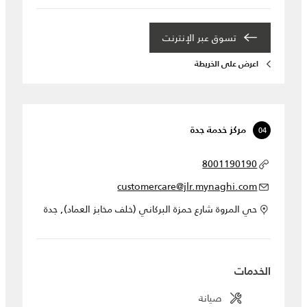
تسوق عبر الإنترنت
اعرض على الخريطة
04
مركز خدمة جدة
8001190190
customercare@jlr.mynaghi.com
حي المروة شارع حمزة البركاني (خلف مخابز العماد), جدة
الخدمات
صيانة