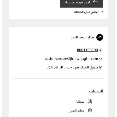
احجز موعد صيانة‎
اعرض على الخريطة
05
مركز خدمة الخبر
8001190190
customercare@jlr.mynaghi.com
طريق الملك فهد - حي الراكة, الخبر
الخدمات
صيانة
قطع الغيار