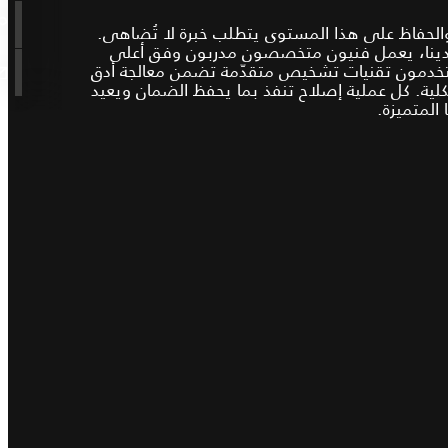
، والحفاظ على هذا المستوى يتطلب خبرة لا تُضاهى.
لدينا، يعمل فنيون متخصصون مدربون وفق أعلى
تخدمون تقنيات تشخيص متقدّمة تضمن معالجة أدق
كلية. كل عملية إصلاح تنفذ بما يحفظ الضمان ويعيد
 المتميزة.