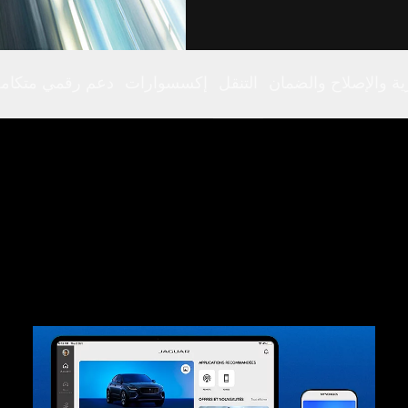
رية والإصلاح والضمان
التنقل
إكسسوارات
دعم رقمي متكام