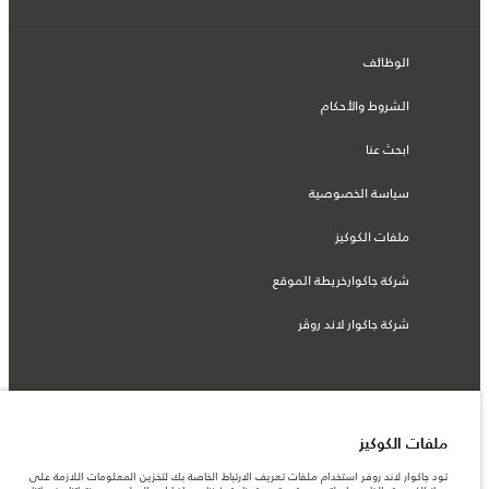
الوظائف
الشروط والأحكام
ابحث عنا
سياسة الخصوصية
ملفات الكوكيز
شركة جاكوارخريطة الموقع
شركة جاكوار لاند روڤر
© جاكوار لاند روڨر المحدودة 2026
ملفات الكوكيز
السعودية, محمد يوسف ناغي للسيارات
تود جاكوار لاند روفر استخدام ملفات تعريف الارتباط الخاصة بك لتخزين المعلومات اللازمة على