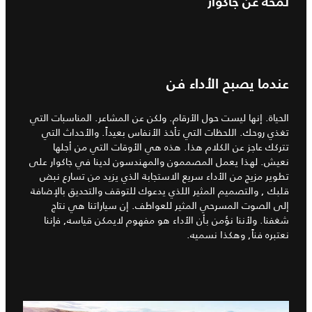
لمحة عن جاكوار
عندما يصبح الأداء فن
الحياة. إنها ليست حول الأرقام. ولكن عن المشاعر. المناسبات التي
تغذي روحك. اللحظات التي تأخذ الأنفاس بعيداً. والأحداث التي
تتركك عاجز عن الكلام هذا. هذه هي الأوقات التي من أجلها
نعيش. لهذا يعمل المصممون والمهندسون لدينا في جاكوار على
تطوير مزيج من الأداء سريع الاستجابة الذي يزيد من تسارع نبض
قلبك , والتصميم المثير اللذي يدعوك للتوقف والتحديق بالإضافة
إلى الصوت المسرحي المثير للعواطف. إن سياراتنا هي نتاج
شغفنا. ولأننا نؤمن بأن الأداء هو مفهوم لايمكن قياسه, فإننا
نعتبره فناً, وهكذا نسميه.