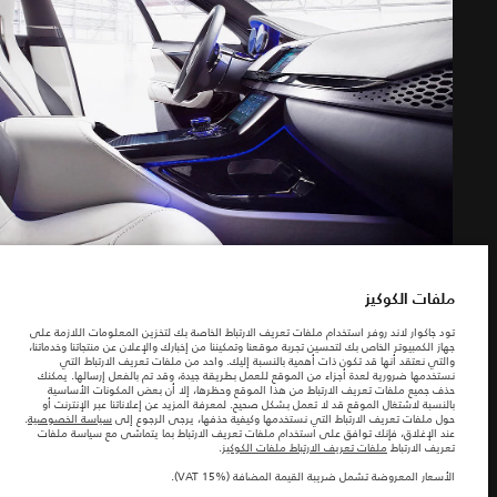
ابحث عنا
سياسة الخصوصية
التجهيزات الخارجية
ملفات الكوكيز
شركة جاكوارخريطة الموقع
(15)
شركة جاكوار لاند روڤر
© جاكوار لاند روڨر المحدودة 2026
ملفات الكوكيز
السعودية, محمد يوسف ناغي للسيارات
تود جاكوار لاند روفر استخدام ملفات تعريف الارتباط الخاصة بك لتخزين المعلومات اللازمة على
جهاز الكمبيوتر الخاص بك لتحسين تجربة موقعنا وتمكيننا من إخبارك والإعلان عن منتجاتنا وخدماتنا،
المعلومات والمواصفات والأسعار والألوان المذكورة على هذا الموقع قد تختلف من بلد إلى
والتي نعتقد أنها قد تكون ذات أهمية بالنسبة إليك. واحد من ملفات تعريف الارتباط التي
آخر، كما أنّها قد تتغير بدون إشعار مسبق. الرجاء التواصل مع وكيلنا المحلي للتأكد من توفّرها
نستخدمها ضرورية لعدة أجزاء من الموقع للعمل بطريقة جيدة، وقد تم بالفعل إرسالها. يمكنك
والتحقق من الأسعار.
حذف جميع ملفات تعريف الارتباط من هذا الموقع وحظرها، إلا أن بعض المكونات الأساسية
الأرقام المقدمة هي نتيجة لاختبارات المصنع الرسمية وفقاً لتشريعات الاتحاد الأوروبي. قد
بالنسبة لاشتغال الموقع قد لا تعمل بشكل صحيح. لمعرفة المزيد عن إعلاناتنا عبر الإنترنت أو
يتباين استهلك الوقود الفعلي للمركبة عن ذلك المتحقق في تلك الاختبارات كما أن هذه
حول ملفات تعريف الارتباط التي نستخدمها وكيفية حذفها، يرجى الرجوع إلى
سياسة الخصوصية
.
الأرقام بغرض المقارنة فحسب.
عند الإغلاق، فإنك توافق على استخدام ملفات تعريف الارتباط بما يتماشى مع سياسة ملفات
التجهيزات الداخلية
تعريف الارتباط
ملفات تعريف الارتباط ملفات الكوكيز
.
ملاحظة مهمة حول الصور والمواصفات. إن النقص العالمي في أشباه الموصلات يؤثر حاليًا
في مواصفات تصميم السيارات وتوفر الخيارات وتوقيتات التصاميم. هذا ظرف ديناميكي
الأسعار المعروضة تشمل ضريبة القيمة المضافة (VAT 15%).
للغاية، ونتيجة لذلك، قد لا تمثّل الصور المستخدَمة ضمن موقع الويب حاليًا المواصفات الحالية