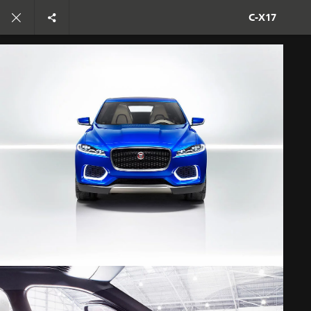
تفرد. بدأ العهد الجديد
C‑X17
C-X17
الصور
انضم إلى الحوار
الوظائف
الشروط والأحكام