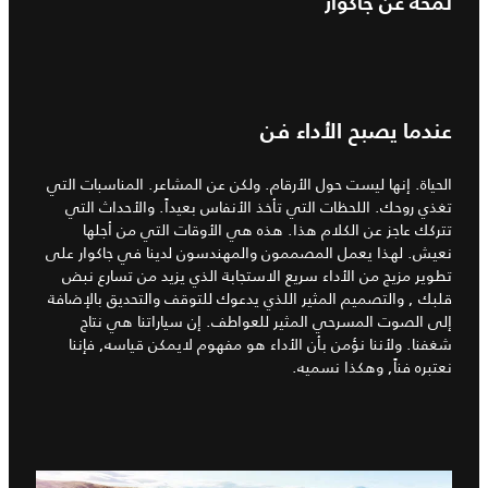
لمحة عن جاكوار
عندما يصبح الأداء فن
الحياة. إنها ليست حول الأرقام. ولكن عن المشاعر. المناسبات التي
تغذي روحك. اللحظات التي تأخذ الأنفاس بعيداً. والأحداث التي
تتركك عاجز عن الكلام هذا. هذه هي الأوقات التي من أجلها
نعيش. لهذا يعمل المصممون والمهندسون لدينا في جاكوار على
تطوير مزيج من الأداء سريع الاستجابة الذي يزيد من تسارع نبض
قلبك , والتصميم المثير اللذي يدعوك للتوقف والتحديق بالإضافة
إلى الصوت المسرحي المثير للعواطف. إن سياراتنا هي نتاج
شغفنا. ولأننا نؤمن بأن الأداء هو مفهوم لايمكن قياسه, فإننا
نعتبره فناً, وهكذا نسميه.