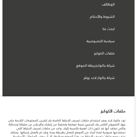
الوظائف
الشروط والأحكام
ابحث عنا
سياسة الخصوصية
ملفات الكوكيز
شركة جاكوارخريطة الموقع
شركة جاكوار لاند روڤر
© جاكوار لاند روڨر المحدودة 2026
ملفات الكوكيز
السعودية, محمد يوسف ناغي للسيارات
تود جاكوار لاند روفر استخدام ملفات تعريف الارتباط الخاصة بك لتخزين المعلومات اللازمة على
جهاز الكمبيوتر الخاص بك لتحسين تجربة موقعنا وتمكيننا من إخبارك والإعلان عن منتجاتنا وخدماتنا،
المعلومات والمواصفات والأسعار والألوان المذكورة على هذا الموقع قد تختلف من بلد إلى
والتي نعتقد أنها قد تكون ذات أهمية بالنسبة إليك. واحد من ملفات تعريف الارتباط التي
آخر، كما أنّها قد تتغير بدون إشعار مسبق. الرجاء التواصل مع وكيلنا المحلي للتأكد من توفّرها
نستخدمها ضرورية لعدة أجزاء من الموقع للعمل بطريقة جيدة، وقد تم بالفعل إرسالها. يمكنك
والتحقق من الأسعار.
حذف جميع ملفات تعريف الارتباط من هذا الموقع وحظرها، إلا أن بعض المكونات الأساسية