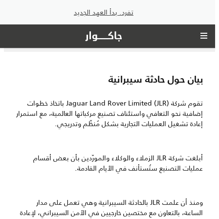
تفرد. بدأ العهد الجديد
بيان حول حادثة سيبرانية
تقوم شركة Jaguar Land Rover Limited (JLR) باتخاذ خطوات
إضافية نحو التعافي واستئناف تصنيع مركباتها العالمية، مع استمرار
إعادة تشغيل العمليات التجارية بشكل مُنظّم وتدريجي.
أبلغت شركة JLR الزملاء والوكلاء والمورّدين بأن بعض أقسام
عمليات التصنيع ستُستأنف في الأيام القادمة.
ومنذ أن علمت JLR بالحادثة السيبرانية وهي تعمل على مدار
الساعة، بالتعاون مع مختصين خارجيين في الأمن السيبراني، لإعادة