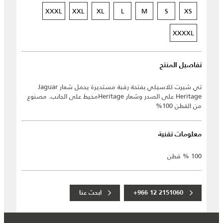
XXXL
XXL
XL
L
M
S
XS
XXXXL
تفاصيل المنتج
تي شيرت كلاسيكي بفتحة رقبة مستديرة يحمل شعار Jaguar
Heritage على الصدر وشعار Heritageمخيط على الجانب. مصنوع
من القطن 100%
معلومات تقنية
100 % قطن
+966 12 2151060
ابحث عنا