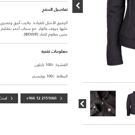
تفاصيل المنتج
الرفيق الأمثل للقيادة. جاكيت أنيق وعصر
عليها حروف جاكوار. مع سحاب أحمر بتقليم أ
متين مقاوم للماء (DWR®).
معلومات تقنية
القشرة: ٪100 نايلون
البطانة: ٪100 بوليستر
+966 12 2151060
ابحث 