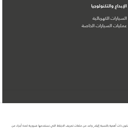
الإبداع والتكنولوجيا
السيارات الكهربائية
عمليات السيارات الخاصة
د تكون ذات أهمية بالنسبة إليك. واحد من ملفات تعريف الارتباط التي نستخدمها ضرورية لعدة أجزاء من