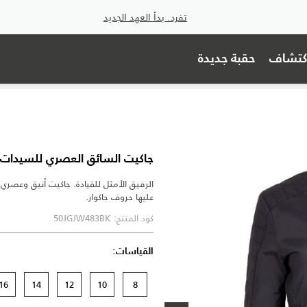
تفرد. بدأ العهد الجديد
اكتشاف
حقبة جديدة
جاكيت السائق العصري للسيدات
الرفيق الأمثل للقيادة. جاكيت أنيق وعصر
عليها حروف جاكوار.
كود المنتج: 50JGJW483BK
القياسات:
16
14
12
10
8