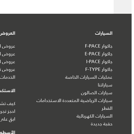
السيارات
العروض 
جاكوار F-PACE
عروض ال
جاكوار E-PACE
عروض ال
جاكوار I‑PACE
عروض ال
جاكوار F-TYPE
عروض تش
عمليات السيارات الخاصة
الخدمات 
سياراتنا
الاستك
سيارات الصالون
سيارات الرياضية المتعددة الاستخدامات
كيف تشتر
القطر
احجز تجرب
السيارات الكهربائية
ابق على 
حقبة جديدة
الأسطول