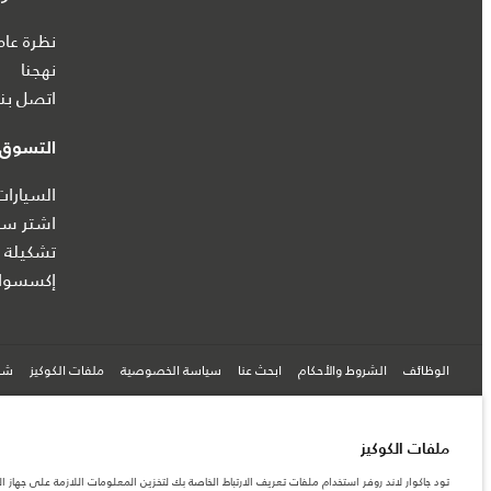
نظرة عام
نهجنا
اتصل بنا
التسوق ع
السيارات
اشتر سيا
تشكيلة ج
إكسسوار
الوظائف
الشروط والأحكام
ابحث عنا
سياسة الخصوصية
ملفات الكوكيز
شرك
© جاكوار لاند روڨر المحدودة 2026
ملفات الكوكيز
تود جاكوار لاند روفر استخدام ملفات تعريف الارتباط الخاصة بك لتخزين المعلومات اللازمة على جهاز ال
السعودية, محمد يوسف ناغي للسيارات