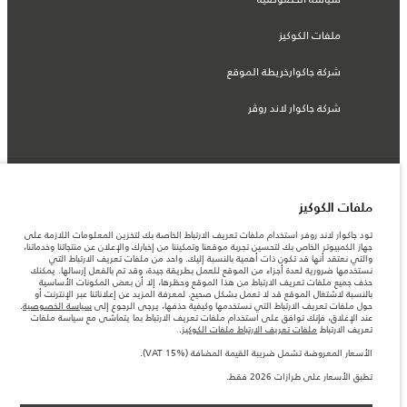
ملفات الكوكيز
شركة جاكوارخريطة الموقع
شركة جاكوار لاند روڤر
© جاكوار لاند روڨر المحدودة 2026
ملفات الكوكيز
السعودية, محمد يوسف ناغي للسيارات
تود جاكوار لاند روفر استخدام ملفات تعريف الارتباط الخاصة بك لتخزين المعلومات اللازمة على
جهاز الكمبيوتر الخاص بك لتحسين تجربة موقعنا وتمكيننا من إخبارك والإعلان عن منتجاتنا وخدماتنا،
المعلومات والمواصفات والأسعار والألوان المذكورة على هذا الموقع قد تختلف من بلد إلى
والتي نعتقد أنها قد تكون ذات أهمية بالنسبة إليك. واحد من ملفات تعريف الارتباط التي
آخر، كما أنّها قد تتغير بدون إشعار مسبق. الرجاء التواصل مع وكيلنا المحلي للتأكد من توفّرها
نستخدمها ضرورية لعدة أجزاء من الموقع للعمل بطريقة جيدة، وقد تم بالفعل إرسالها. يمكنك
والتحقق من الأسعار.
حذف جميع ملفات تعريف الارتباط من هذا الموقع وحظرها، إلا أن بعض المكونات الأساسية
الأرقام المقدمة هي نتيجة لاختبارات المصنع الرسمية وفقاً لتشريعات الاتحاد الأوروبي. قد
بالنسبة لاشتغال الموقع قد لا تعمل بشكل صحيح. لمعرفة المزيد عن إعلاناتنا عبر الإنترنت أو
يتباين استهلك الوقود الفعلي للمركبة عن ذلك المتحقق في تلك الاختبارات كما أن هذه
حول ملفات تعريف الارتباط التي نستخدمها وكيفية حذفها، يرجى الرجوع إلى
سياسة الخصوصية
.
الأرقام بغرض المقارنة فحسب.
عند الإغلاق، فإنك توافق على استخدام ملفات تعريف الارتباط بما يتماشى مع سياسة ملفات
تعريف الارتباط
ملفات تعريف الارتباط ملفات الكوكيز
.
ملاحظة مهمة حول الصور والمواصفات. إن النقص العالمي في أشباه الموصلات يؤثر حاليًا
في مواصفات تصميم السيارات وتوفر الخيارات وتوقيتات التصاميم. هذا ظرف ديناميكي
الأسعار المعروضة تشمل ضريبة القيمة المضافة (VAT 15%).
للغاية، ونتيجة لذلك، قد لا تمثّل الصور المستخدَمة ضمن موقع الويب حاليًا المواصفات الحالية
بالكامل بالنسبة إلى الميزات والخيارات والحلية ومجموعات الألوان. يرجى استشارة وكيلك الذي
تطبق الأسعار على طرازات 2026 فقط.
سيتمكّن من تأكيد أي تقييدات حالية معك للسماح لك باتخاذ قرار مدروس
الأسعار المعروضة تشمل ضريبة القيمة المضافة (VAT).