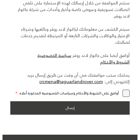
ستتم الموافقة من خلال إرسالك لهذه الإستمارة على تلقي
اتصالات تسويقية وعروض خاصة وأخبار وأحداث من شركة جاكوار
لاند روڤر.
سيتم الكشف عن معلوماتك لجاكوار لاند روڤر وبائعيها وشركاء
الإمتياز والوكالات والشركات التابعة أو المرتبطة لتقديم خدمات
لصالحك.
أوافق أيضا على جاكوار لاند روڤر
سياسة الخصوصية
الشروط والأحكام
يمكنك سحب موافقتك في أي وقت عن طريق إرسال بريد
إلكتروني إلى:
crcmena@jaguarlandrover.com
أوافق على الشروط والأحكام وسياسات الخصوصية المذكورة أعلاه.
*