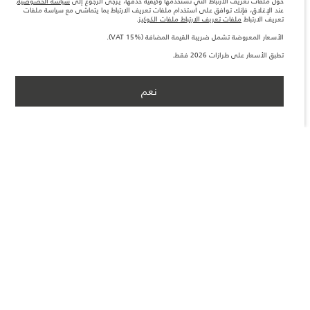
حول ملفات تعريف الارتباط التي نستخدمها وكيفية حذفها، يرجى الرجوع إلى
سياسة الخصوصية
.
عند الإغلاق، فإنك توافق على استخدام ملفات تعريف الارتباط بما يتماشى مع سياسة ملفات
تعريف الارتباط
ملفات تعريف الارتباط ملفات الكوكيز
.
الأسعار المعروضة تشمل ضريبة القيمة المضافة (VAT 15%).
تطبق الأسعار على طرازات 2026 فقط.
نعم