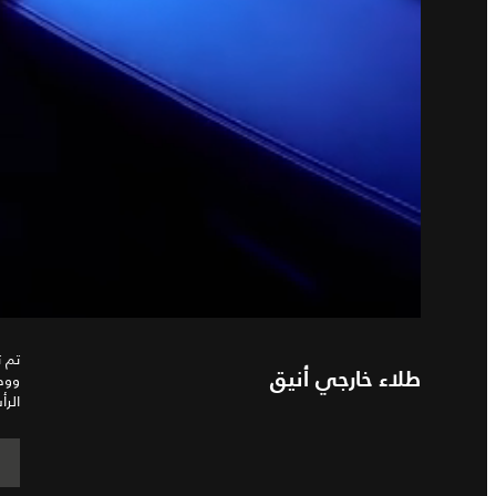
تم ت
ووصو
طلاء خارجي أنيق
الرأ