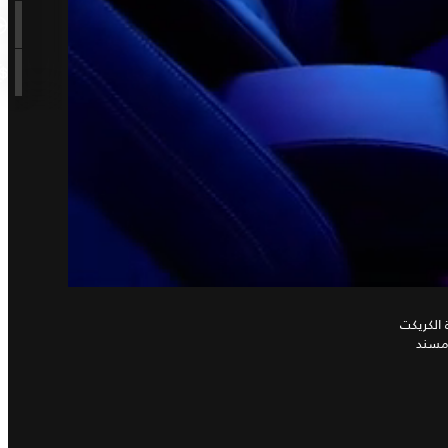
الكريكت
ومسند