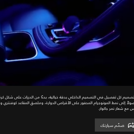
صميم كل تفصيل في التصميم الداخلي بدقة خيالية، بدءًا من الدرزات على شكل كرة 
لاً إلى نمط المونوجرام المحفور على الأقراص الدوارة، وملصق المقاعد كوفنتري 
س مع شعار نمر جاكوار.
صمِّم سيارتك