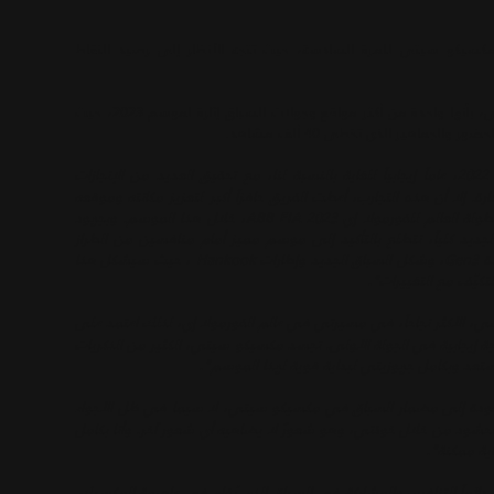
سيكو سيتي للمرة السادسة، حيث تتجه الأنظار إلى رصيد النقاط
وتُصنّف حلبة السباق الأسطورية، التي تتواجد في قلب مكسيكو سيتي، بأنها واحدة من أكثر مواقع وجولات السباق إثارة لموسم 2023، حيث
جماهير الذي تخطى 40 ألف مشاهد.
"شكّل العام 2022، عاماً إيجابياً للغاية بالنسبة لنا، مع تحقيق العديد من الإنجازات
. إلا أن هذه التجارب، أعطت الفريق حافزاً أكبر لتعزيز مكانته وموقعه
والتنافس من جديد من أجل تحقيق بطولة الفرق ولقب السائقين في بطولة العالم للفورمولا إي ABB FIA 2023، خلال هذا الموسم. وبجهود
قنا المتمرس، وميتش وسام، والجيل الثالث من جاكوار I-TYPE 6 الجديد كلياً، نتطلع بالتأكيد إلى موسم مميز أمام منافسين من الطراز
العالمي. وينتظرنا الكثير لنتعلمه واختباره مع سيارات الجيل الثالث الجديدة Gen3، وشكل السباق الجديد وإطارات Hankook ، حيث سيشكل هذا
تكيّف مع التغييرات".
، الأكثر نجاحاً، في مسيرتي في عالم الفورمولا إي، لذلك اعتمد على
ة إيجابية في الجولة الأولى. تجسد مكسيكو سيتي، الكثير من الذكريات
ودة إلى مضمار السباق في مكسيكو سيتي، لا سيما في ظل الأجواء
الحشود من خلال خوذتي، وهو شعورٌ لا يضاهيه أي شعور آخر. وأنا بكامل
ية ممكنة".
دائماً التنافس والمشاركة في السباق الذي يُفام في عاصمة المكسيك.