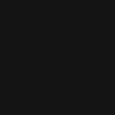
 واستاد فورو سول المليء بالمنعطفات الضيقة والمشجعين والجماهير
أكمل الفريق استعداداته وبات على جهوزية تامة للمشاركة في السباق
تنطلق حملة فريق جاكوار TCS للسباقات، الخاصة ببطولة العالم للفورمولا إي ABB FIA 2023، يوم
ومن المقرر أن ينطلق السباق عند الساعة 14:00 بالتوقيت المحلي، على حلبة هيرمانوس رودريغيز، التي ستشهد ظهور سيارة جاكوار I-TYPE 6،
لأول مرة في السباق، تزامناً مع دخول سلسلة سيارات السباق الكهربائية بالكامل حقبة Gen3، مع اعتماد اللوائح التقنية والرياضية والمالية
 كفاءة وفعالية حتى هذا التاريخ.
كوار TCS للسباقات، النيوزيلندي ميتش إيفانز والبريطاني سام بيرد، قيادة وإدارة السيارة الجديدة على
ئقان بخبرة طويلة ويدركان جيداً خبايا هذه الحلبة، حيث حقق ميتش إيفانز فوزاً مستحقاً في
ط مهمة في مشاركته السابقة. وسيحتاج السائقون، في موسم هذا العام، إلى
الصعبة، لا سيما الأجزاء التي تتضمن منعطفات مزدوجة جديدة، وتتواجد
ووفقاً لقواعد وشكل السباق الجديد، سيتوجب على السائقين خوض السباق في أكثر من 36 لفة على مضمار السباق، مقارنةً بالموسم الماضي،