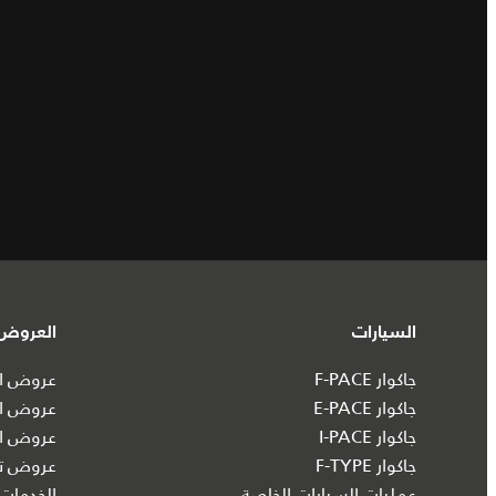
إذ يتمتع الجماهير بالحماسة والتشويق الدائم، في ظل أجواء مميزة حق
سيارات حقبة Gen3 في السباق لأول مرة. بموازاة ذلك، ندرك
المتوقع أن تسجل ارتفاعاً ملحوظاً، لذا فإن إضافة المنعطف المزدوج ع
حتى تبرد حول اللفة. كما يُشكل المنعطف الأخير أيضاً أحد أصعب المنعط
تكون الإعدادات والأنظمة وبرامج التشغيل والمحركات/ السائقين، في ح
مكسيكو سيتي".
السيارات
العروض 
جاكوار F-PACE
عروض ال
جاكوار E-PACE
عروض ال
جاكوار I‑PACE
عروض ال
جاكوار F-TYPE
عروض تش
عمليات السيارات الخاصة
الخدمات 