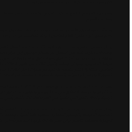
الذي شهد تحديد مسار السباق لفترة محددة من الوقت.
وسيشهد الموسم التاسع مشاركة الفريق، والمنافسة على مضمار مك
ومنصات التتويج.
حطم سباق "إي بريكس" العام الماضي الأرقام القياسية، من خلال عدد الحضور وال
وقال جيمس باركلي، مدير فريق جاكوار TCSللسباقات:
والمحطات البارزة، لكننا في المقابل لم نستطع الوصول إلى مركز الصدارة
فري
السباق الأول في المكسيك، بالنسبة لنا محاولة للاستعداد قدر الإمكان لل
" كان الموسم الماضي
ومن جانبه، قال ميتش إيفانز، سائق جاكوار رقم :9:
هذا الزخم والحماسة للانطلاق في هذا الموسم والتركيز على تحقيق نتيج
الجميلة ولحظات الفوز التي عشتها في العام 2020، لذلك أشعر بأنني مستعد وبكامل جهوزيتي لبداية قوية لهذا الموسم".
"اتطلع للع
وقال سام بيرد، سائق فريق جاكوار TCS للسباقات رقم 10:
الحماسية المتوقعة والجماهير المنتظرة. استعيد دائماً أصوات وهتافات 
الجهوزية ومستعد لتقديم عرضٍ مميز والانطلاق بهذا الموسم بأفضل بدا
" يسرني 
وقال فيل تشارلز، المدير الفني لفريق جاكوار TCS للسباقات: