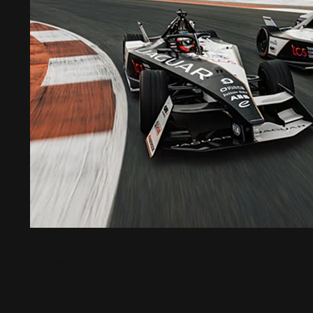
فريق جاكوار TCS للسباقات، يدخل حلبة سباق مكسيكو سيتي في 14 يناير في الجولة الأولى من بطولة العالم للفورمولا إي ABB