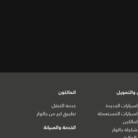
اً تشهدها حلبة واستاد السباق. ونحن متحمسون أيضاً كفريق، لمشاركة
 أن هذا المسار يمثل تحدياً، لا سيما في ظل درجات الحرارة المحيطة، والتي من
لى الخطّ المستقيم الخلفي، يعني أن الإطارات لن تحظى بالوقت الكافي
فات عالية السرعة التي نواجهها خلال الموسم. وبناءً على ذلك، يجب أن
الة من التناغم والتوافق الكامل، في حال أردنا تحقيق نتائج جيدة في
والتمويل
المالكون
سيارات الجديدة
خدمة التنقل
سيارات المستعملة
تطبيق كير من جاكوار
مالكين
الخدمة والصيانة
كيلة جاكوار
المالية