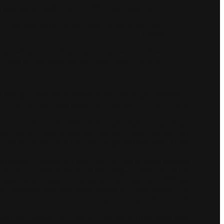
تشارك سيارة جاكوار I-TYPE 6 الجديدة بالكامل في أول سباقٍ رسمي لها، بقيادة السائقين العائدين ميتش إيفانز وسام بيرد
يتميز هذا السباق الأسطوري بمنعطف بيرالتادا عالي السرعة
الصاخبة
بعد الاختبار الرسمي الذي جرى في فالنسيا الشهر الماضي، 
من أصل 16 سباقاً ستقام على مدى سبعة أشهر عبر القارات الخمس
11 يناير2023، دبي، الإمارات العربية المتحدة:
السبت 14 يناير، بالتزامن مع انطلاق الموسم وأول سباق في حقبة Gen3، الذي ستشهده مكسيكو سيتي.
الجديدة. وتتميز سيارة السباق من جاكوار، بأنها الأسرع والأخف وزناً والأكثر
وسيتولى الثنائي الأشهر من فريق جا
حلبة السباق والتنافس مع 20 سائقاً آخر. ويتمتع السا
العام 2020، في حين اعتلى سام بيرد منصة التتويج محرزاً نقا
تعزيز مهاراتهم والتركيز عبر المقاطع الطويلة المستقيمة والمنعطفات 
حالياً في استاد فورو سول الشهير.