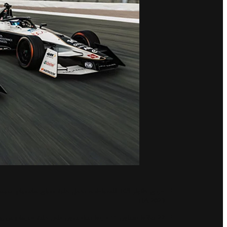
FIA 2023
22 سائقاً يمثلون 11 فريقاً يتنافسون على حلبة هيرمانوس رودريغيز