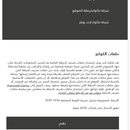
شركة جاكوارخريطة الموقع
شركة جاكوار لاند روڤر
© جاكوار لاند روڨر المحدودة 2026
ملفات الكوكيز
السعودية, محمد يوسف ناغي للسيارات
تود جاكوار لاند روفر استخدام ملفات تعريف الارتباط الخاصة بك لتخزين المعلومات اللازمة على
جهاز الكمبيوتر الخاص بك لتحسين تجربة موقعنا وتمكيننا من إخبارك والإعلان عن منتجاتنا وخدماتنا،
المعلومات والمواصفات والأسعار والألوان المذكورة على هذا الموقع قد تختلف من بلد إلى
والتي نعتقد أنها قد تكون ذات أهمية بالنسبة إليك. واحد من ملفات تعريف الارتباط التي
آخر، كما أنّها قد تتغير بدون إشعار مسبق. الرجاء التواصل مع وكيلنا المحلي للتأكد من توفّرها
نستخدمها ضرورية لعدة أجزاء من الموقع للعمل بطريقة جيدة، وقد تم بالفعل إرسالها. يمكنك
والتحقق من الأسعار.
حذف جميع ملفات تعريف الارتباط من هذا الموقع وحظرها، إلا أن بعض المكونات الأساسية
الأرقام المقدمة هي نتيجة لاختبارات المصنع الرسمية وفقاً لتشريعات الاتحاد الأوروبي. قد
بالنسبة لاشتغال الموقع قد لا تعمل بشكل صحيح. لمعرفة المزيد عن إعلاناتنا عبر الإنترنت أو
يتباين استهلك الوقود الفعلي للمركبة عن ذلك المتحقق في تلك الاختبارات كما أن هذه
حول ملفات تعريف الارتباط التي نستخدمها وكيفية حذفها، يرجى الرجوع إلى
سياسة الخصوصية
.
الأرقام بغرض المقارنة فحسب.
عند الإغلاق، فإنك توافق على استخدام ملفات تعريف الارتباط بما يتماشى مع سياسة ملفات
تعريف الارتباط
ملفات تعريف الارتباط ملفات الكوكيز
.
ملاحظة مهمة حول الصور والمواصفات. إن النقص العالمي في أشباه الموصلات يؤثر حاليًا
في مواصفات تصميم السيارات وتوفر الخيارات وتوقيتات التصاميم. هذا ظرف ديناميكي
الأسعار المعروضة تشمل ضريبة القيمة المضافة (VAT 15%).
للغاية، ونتيجة لذلك، قد لا تمثّل الصور المستخدَمة ضمن موقع الويب حاليًا المواصفات الحالية
بالكامل بالنسبة إلى الميزات والخيارات والحلية ومجموعات الألوان. يرجى استشارة وكيلك الذي
تطبق الأسعار على طرازات 2026 فقط.
سيتمكّن من تأكيد أي تقييدات حالية معك للسماح لك باتخاذ قرار مدروس
الأسعار المعروضة تشمل ضريبة القيمة المضافة (VAT).
الأسعار تنطبق فقط على الطرازات المصنعة في عام 2026.‎
نعم