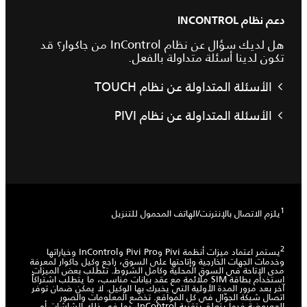
دعم نظام INCONTROL
هل لديك سؤال عن نظام InControl من جاكوار؟ قد
تكون لدينا أسئلة متداولة بالفعل.
الأسئلة المتداولة عن نظام TOUCH
الأسئلة المتداولة عن نظام PIVI
يلزم الاتصال بالإنترنت/الهاتف المحمول للتنزيل
يستمر اعتماد ميزات أنظمة Pivi وPivi Pro وInControl وخياراتها
وخدمات الجهات الخارجية وإتاحتها على السوق، راجع وكيل جاكوار لمعرفة
مدى الإتاحة في السوق المحلية وكامل الشروط. تتطلب بعض الميزات
استخدام بطاقة SIM ملائمة مع عقد بيانات مناسب، ما يتطلب اشتراكاً
آخر بعد مرور المدة الأولية التي يخبرك بها الوكيل. لا يمكن ضمان توفر
اتصال شبكة الجوّال في كل المواقع. تخضع المعلومات والصور
المعروضة فيما يتعلق بتقنية InControl، بما في ذلك الشاشات أو