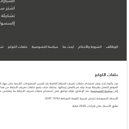
السيارات
اشتر سيا
تشكيلة ج
إكسسوار
الوظائف
الشروط والأحكام
ابحث عنا
سياسة الخصوصية
ملفات الكوكيز
شرك
© جاكوار لاند روڨر المحدودة 2026
ملفات الكوكيز
السعودية, محمد يوسف ناغي للسيارات
تود جاكوار لاند روفر استخدام ملفات تعريف الارتباط الخاصة بك لتخزين المعلومات اللازمة على جهاز ال
المعلومات والمواصفات والأسعار والألوان المذكورة على هذا الموقع قد تختلف من بلد إلى آخر، كما أنّ
الموقع للعمل بطريقة جيدة، وقد تم بالفعل إرسالها. يمكنك حذف جميع ملفات تعريف الارتباط من هذا ا
الأرقام المقدمة هي نتيجة لاختبارات المصنع الرسمية وفقاً لتشريعات الاتحاد الأوروبي. قد يتباين ا
إلى
سياسة الخصوصية
. عند الإغلاق، فإنك توافق على استخدام ملفات تعريف الارتباط بما يتماشى 
ملاحظة مهمة حول الصور والمواصفات. إن النقص العالمي في أشباه الموصلات يؤثر حاليًا في مواصفات 
الأسعار المعروضة تشمل ضريبة القيمة المضافة (VAT 15%).
والخيارات والحلية ومجموعات الألوان. يرجى استشارة وكيلك الذي سيتمكّن من تأكيد أي تقييدات حالية 
تطبق الأسعار على طرازات 2026 فقط.
الأسعار المعروضة تشمل ضريبة القيمة المضافة (VAT).
الأسعار تنطبق فقط على الطرازات المصنعة في عام 2026.‎