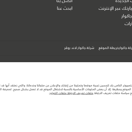
 الجديدة
اتصل بنا
رتك عبر الإنترنت
ابحث عنا
اكوار
ات
ة جاكوارخريطة الموقع
شركة جاكوار لاند روڤر
كمبيوتر الخاص بك لتحسين تجربة موقعنا وتمكيننا من إخبارك والإعلان عن منتجاتنا وخدماتنا، والتي نعتقد أنها ق
ها قد تتغير بدون إشعار مسبق. الرجاء التواصل مع وكيلنا المحلي للتأكد من توفّرها والتحقق من الأسعار.
لموقع وحظرها، إلا أن بعض المكونات الأساسية بالنسبة لاشتغال الموقع قد لا تعمل بشكل صحيح. لمعرفة المزيد
ستهلك الوقود الفعلي للمركبة عن ذلك المتحقق في تلك الاختبارات كما أن هذه الأرقام بغرض المقارنة فحسب.
مع سياسة ملفات تعريف الارتباط
ملفات تعريف الارتباط ملفات الكوكيز
.
تصميم السيارات وتوفر الخيارات وتوقيتات التصاميم. هذا ظرف ديناميكي للغاية، ونتيجة لذلك، قد لا تمثّل ا
معك للسماح لك باتخاذ قرار مدروس