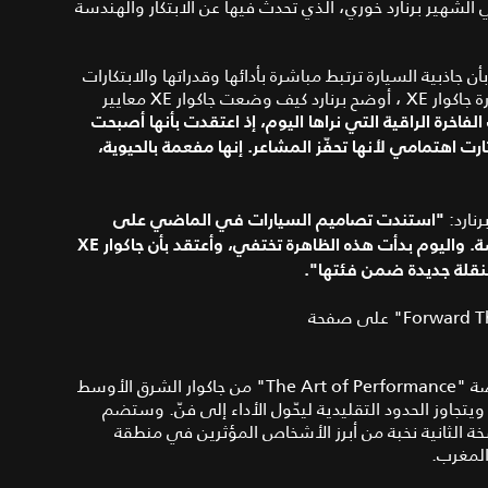
الشهير برنارد خوري، الذي تحدث فيها عن الابتكار والهندسة
ذبية السيارة ترتبط مباشرة بأدائها وقدراتها والابتكارات
 جاكوار
XE
، أوضح برنارد كيف وضعت جاكوار XE معايير
فاخرة الراقية التي نراها اليوم، إذ اعتقدت بأنها أصبحت
 أثارت اهتمامي لأنها تحفّز المشاعر. إنها مفعمة بالحيوية،
نارد:
"استندت تصاميم السيارات في الماضي على
اختراعات بسيطة، نتجت عنها أشكال غير عادية ومثيرة للدهشة. واليوم بدأت هذه الظاهرة تختفي، وأعتقد بأن جاكوار XE
 بنقلة جديدة ضمن فئتها".
"Forward Thinkers" ضمن منصة "The Art of Performance" من جاكوار الشرق الأوسط
يتجاوز الحدود التقليدية ليحّول الأداء إلى فنّ. وستضم
 القادمة في هذه النسخة الثانية نخبة من أبرز الأشخاص المؤثرين في منطقة
المغرب.