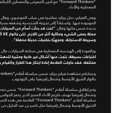
"
Forward Thinkers
" مع أمين المعرض والمعماري اللبناني 
المعمارية والأداء.
وفي الفيلم، دخل برنارد مباشرة في صلب الموضوع، وقال بأن جا
الموجودة فيها. واستناداً إلى تجربته الشخصية وشغفه بسيارة
جديدة ضمن فئتها وقال:
"كنت قد بدأت أسأم من السيارات ال
مملة بعض الشيء ومثالية أكثر من اللازم. لكن جاكوار
XE
وسريعة الاستجابة،
ومجهزّة بتقنيات حديثة مذهلة".
وبالعودة إلى الهندسة المعمارية في صناعة السيارات، قال بر
مختلفة، فقد حاولت العلامة إعادة ابتكار هذا الطراز والقيام
ويمكنكم مشاهدة فيلم برنارد ضمن سلسلة أفلام"Forward Thinkers" على صفحة
جاكوار الشرق الأوسط وشمال إفريقيا على اليوتيوب
.
وتم إطلاق
سلسلة أفلام
وشمال إفريقيا بهدف تكريم الأداء المميز الذي يحفز الحواس و
سلسلة أفلام "Forward Thinkers"
الشرق الأوسط وشمال إفريقيا مثل ناصر بن عبد الجليل من 