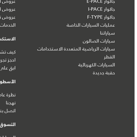
جاكوار E-PACE
عروض ال
جاكوار I‑PACE
عروض ال
جاكوار F-TYPE
عروض تش
عمليات السيارات الخاصة
الخدمات 
سياراتنا
الاستك
سيارات الصالون
سيارات الرياضية المتعددة الاستخدامات
كيف تشتر
القطر
احجز تجرب
السيارات الكهربائية
ابق على 
حقبة جديدة
الأسطول
نظرة عام
نهجنا
اتصل بنا
التسوق ع