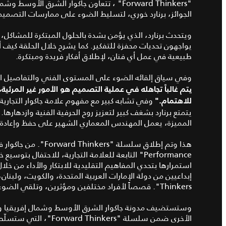
"Forward Thinkers"
، تتعاون جاكوار الشرق الأوسط وشمال
الجوائز، برنارد خوري، لتسليط الضوء على ممارسات التصميم
ويتحدث برنارد، الذي يؤمن بشدة بالحلول المبتكرة للمشاكل، 
يواجهون تحديات محفزة للتفكير. كما يشرح خلال الحلقة كيف أن
طبيعية في عمل أي فنان، لإطلاق أفكار فريدة ومبتكرة.
وفي سياق إلقائه الضوء على المستوى الفني والتفاصيل التي
يتم غالباً تجاهله في عملية التصميم هو الأمور غير المرئية،
وفي تشابه كبير مع مفهوم علامة جاكوار التجار
للاهتمام."
يتمتع برنارد بشغف كبير لتعزيز روح الحرفية الفنية وازدهارها. 
المميزة، يعمل المهندس المعماري الشهير على حفظ وإعادة 
Performance" التابعة للعلامة التجارية، للاحتفال 
استمرارها بتحدي المفاهيم التقليدية للابتكار والأداء من خلا
Thinkers". قصصاً لأفراد مختلفين ومؤثرين، وتلقي الضوء على إنجازاتهم وتفانيهم في مجالات تخصصهم المتنوعة.
وستستضيف مدونة جاكوار الشرق الأوسط وشمال إفريقيا ومنص
الأخرى ضمن سلسلة "Forward Thinkers"، التي ستسلّط الضوء على كافة الشخصيات المؤثرة في المنطقة.