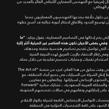
 إفريقيا مع المهندس المعماري اللبناني الفائز بالعديد من
 الهيكلي.
عن حلول خلّاقة يبتدعها المهندسون المعماريون عندما
 توسيع الحدود والآفاق لابتكار أجوبة خيالية قد أصبح خطوة
 يتم إدخالها في التصاميم المعمارية، يقول برنارد:
"ما
 وفي بعض الأحيان تكون هذه العناصر غير المرئية أكثر إثارة
ية، التي تواصل تقديم تصاميم هندسية متقنة ومذهلة،
وفي إطار الاحتفاء بالإرث العريق لهذه الحرفة الفنية
استخدام تقنيات وعمليات تصميم تقليدية من خلال عمله.
هذا وتم إطلاق سلسلة "Forward Thinkers". من جاكوار في وقت سابق من هذا العام، كجزء من منصة "The Art of
بتوسيع خط إنتاج الشركة من السيارات في جميع أنحاء المنطقة، مع
ل المحتوى الإبداعي لسياراتها. وبالتعاون مع مفكرين
إبداعيين من دولة الإمارات العربية المتحدة، والكويت، ولبنان، والمملكة العربية السعودية، ، تشارك مبادرة "Forward
ات التواصل الاجتماعي التابعة لشركة جاكوار الأفلام