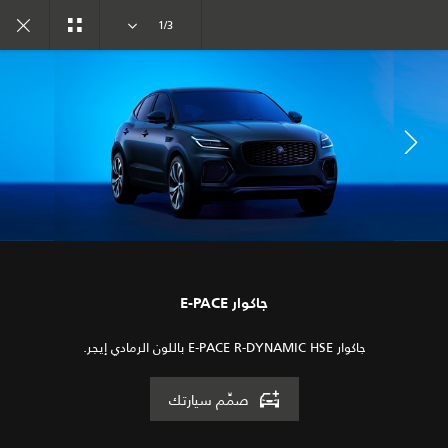
تفرد. بدأ العهد الجديد
1/3
المعرض
الطرازات
انضم إلى الحوار
جاكوار E-PACE
جاكوار E-PACE R-DYNAMIC HSE باللون الرمادي إيجر.
صمِّم سيارتك
الوظائف