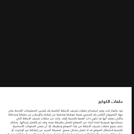
الشروط والأحكام
ابحث عنا
سياسة الخصوصية
ملفات الكوكيز
شركة جاكوارخريطة الموقع
شركة جاكوار لاند روڤر
© جاكوار لاند روڨر المحدودة 2026
ملفات الكوكيز
السعودية, محمد يوسف ناغي للسيارات
تود جاكوار لاند روفر استخدام ملفات تعريف الارتباط الخاصة بك لتخزين المعلومات اللازمة على
جهاز الكمبيوتر الخاص بك لتحسين تجربة موقعنا وتمكيننا من إخبارك والإعلان عن منتجاتنا وخدماتنا،
المعلومات والمواصفات والأسعار والألوان المذكورة على هذا الموقع قد تختلف من بلد إلى
والتي نعتقد أنها قد تكون ذات أهمية بالنسبة إليك. واحد من ملفات تعريف الارتباط التي
آخر، كما أنّها قد تتغير بدون إشعار مسبق. الرجاء التواصل مع وكيلنا المحلي للتأكد من توفّرها
نستخدمها ضرورية لعدة أجزاء من الموقع للعمل بطريقة جيدة، وقد تم بالفعل إرسالها. يمكنك
والتحقق من الأسعار.
حذف جميع ملفات تعريف الارتباط من هذا الموقع وحظرها، إلا أن بعض المكونات الأساسية
الأرقام المقدمة هي نتيجة لاختبارات المصنع الرسمية وفقاً لتشريعات الاتحاد الأوروبي. قد
بالنسبة لاشتغال الموقع قد لا تعمل بشكل صحيح. لمعرفة المزيد عن إعلاناتنا عبر الإنترنت أو
يتباين استهلك الوقود الفعلي للمركبة عن ذلك المتحقق في تلك الاختبارات كما أن هذه
حول ملفات تعريف الارتباط التي نستخدمها وكيفية حذفها، يرجى الرجوع إلى
سياسة الخصوصية
.