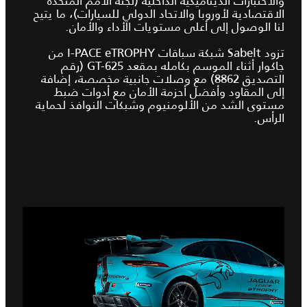
والاختبارات الديناميكية الداخلية (لجنة الأمم المتحدة
الاقتصادية لأوروبا والاتحاد الدولي للسيارات)، ما يتيح
لنا الوصول إلى أعلى مستويات الأداء والأمان.
تزود Sabelt شبكة سباقات I‑PACE eTROPHY من
جاكوار أثناء الموسم بكامله بمقعد GT-625 (رقم
التصديق 8862) مع وصلات جانبية مخصصة، إضافة
إلى المقاود وأفضل أحزمة الأمان مع أدوات ضبط
مستوى الشد من الألومنيوم وشبكات النوافذ لحماية
الرأس.