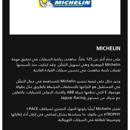
MICHELIN
على مدار أكثر من 125 عاماً، ساهمت رياضة السيارات في تحقيق مهمة
Michelin الجوهرية وهي تسهيل التنقّل. وقد ابتكرت منذ تأسيسها
تقنيات ناجحة ساهمت في تحسين سيارات القيادة العادية.
وخير مثال على كيفية تحضير Michelin للمساهمة في مجال التنقّل
في المستقبل هو التزامها بالمسابقات المرتبطة بالطريق مثل بطولة
فورمولا E التي تنظمها شركة ABB والاتحاد الدولي للسيارات، بالتعاون
مع شركاء من مستوى Jaguar Racing.
تفتخر Michelin أيضًا بكونها المورّد الحصري لسباقات I‑PACE
eTROPHY من جاكوار، ما يساعدها بشكل إضافي في إتقان أداء إطاراتها
وتوفيرها للطاقة في السيارات الكهربائية.