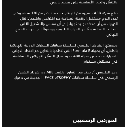
والتنقّل والبنى الأساسية على صعيد عالمي.
تتابع شركة ABB مسيرة من الابتكار بدأت منذ أكثر من 130 سنة، وهي
تحدد اليوم مستقبل الرقمنة الصناعية عبر اقتراحَين واضحَين: نقل
الكهرباء من أي محطة توليد كهرباء إلى أي مقبس والتشغيل الآلي
لمجالات الصناعة بدءًا من الموارد الطبيعية ووصولاً إلى مرحلة المنتج
النهائي.
وبصفتها الشريك الرئيسي لسلسلة سباقات السيارات الدولية الكهربائية
بالكامل، أي بطولة Formula E التي تنظمها بالتعاون مع الاتحاد الدولي
للسيارات، تتخطى شركة ABB حدود مجال التنقّل الكهربائي للمساهمة
في مستقبل مستدام.
ومن الطبيعي أن يمتد هذا التعاون وتلعب ABB دور شريك الشحن
الرسمي في سلسلة سباقات I‑PACE eTROPHY الجديدة من جاكوار.
الموردين الرسميين