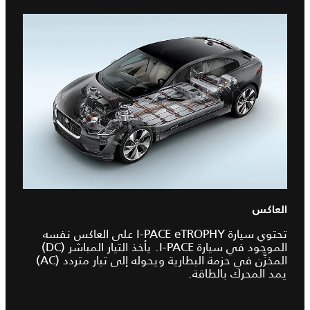
العاكس
تحتوي سيارة I‑PACE eTROPHY على العاكس نفسه
الموجود في سيارة I‑PACE. يأخذ التيار المباشر (DC)
المخزَّن في حزمة البطارية ويحوله إلى تيار متردد (AC)
يمد المحرك بالطاقة.