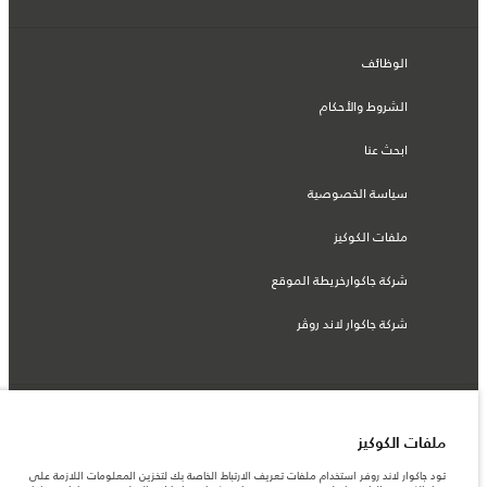
الوظائف
الشروط والأحكام
ابحث عنا
سياسة الخصوصية
ملفات الكوكيز
شركة جاكوارخريطة الموقع
شركة جاكوار لاند روڤر
© جاكوار لاند روڨر المحدودة 2026
ملفات الكوكيز
السعودية, محمد يوسف ناغي للسيارات
تود جاكوار لاند روفر استخدام ملفات تعريف الارتباط الخاصة بك لتخزين المعلومات اللازمة على