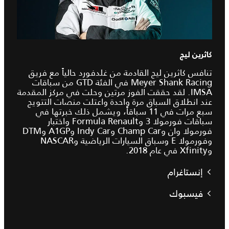
كاثرين ليج
تنافس كاثرين ليج القادمة من غلدفورد حالياً مع فريق
Meyer Shank Racing في الفئة GTD من سباقات
IMSA. لقد حققت الفوز مرتين وحلت في مركز المقدمة
عند انطلاق السباق مرة واحدة واعتلت منصات التتويج
سبع مرات في 11 سباقاً، ويشمل ذلك خبرتها في
سباقات فورمولا 3 وFormula Renault واختبار
فورمولا وان وChamp Car وIndy Car وA1GP وDTM
وفورمولا E وسباق السيارات الرياضية وNASCAR
وXfinity في عام 2018.
إنستاغرام
فيسبوك